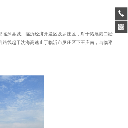
邻临沭县城、临沂经济开发区及罗庄区，对于拓展港口经
目路线起于沈海高速止于临沂市罗庄区下王庄南，与临枣