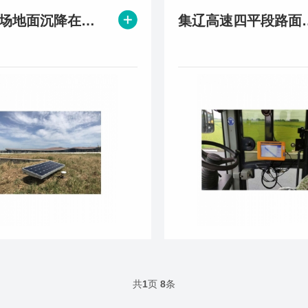
大兴机场地面沉降在线监测项目
集辽高速四平
共
1
页
8
条