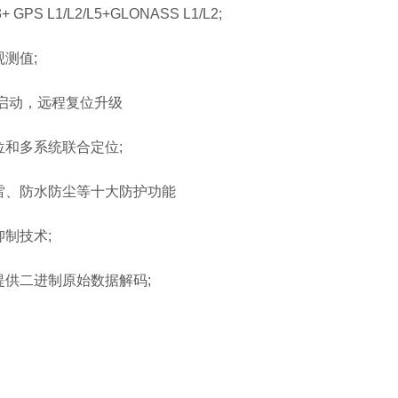
 GPS L1/L2/L5+GLONASS L1/L2;
测值;
启动，远程复位升级
和多系统联合定位;
雷、防水防尘等十大防护功能
制技术;
提供二进制原始数据解码;