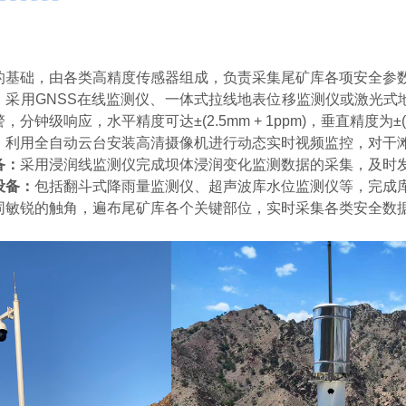
的基础，由各类高精度传感器组成，负责采集尾矿库各项安全参
：
采用
GNSS在线监测仪、一体式拉线地表位移监测仪或激光
钟级响应，水平精度可达±(2.5mm + 1ppm)，垂直精度为±(5m
：
利用全自动云台安装高清摄像机进行动态实时视频监控，对干
备：
采用浸润线监测仪完成坝体浸润变化监测数据的采集，及时
设备：
包括翻斗式降雨量监测仪、超声波库水位监测仪等，完成
同敏锐的触角，遍布尾矿库各个关键部位，实
时采集各类安全数