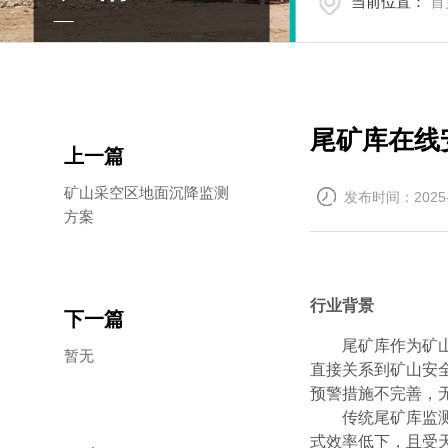
当前位置：
首
尾矿库在线
上一篇
矿山采空区地面沉降监测
发布时间：2025-
方案
行业背景
下一篇
尾矿库作为矿
暂无
直接关系到矿山安
预警措施不完善，
传统尾矿库监
式效率低下，且受