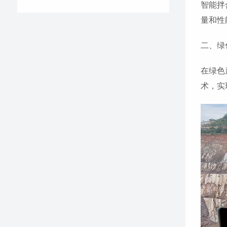
智能拌
量和性
二、绿
在绿色
术，实