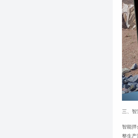
三、智
智能拌
整生产