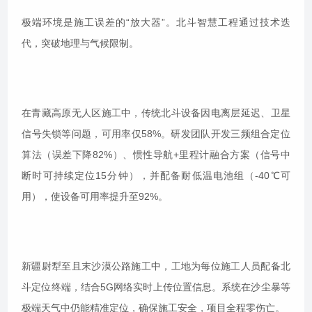
极端环境是施工误差的“放大器”。北斗智慧工程通过技术迭
代，突破地理与气候限制。
在青藏高原无人区施工中，传统北斗设备因电离层延迟、卫星
信号失锁等问题，可用率仅58%。研发团队开发三频组合定位
算法（误差下降82%）、惯性导航+里程计融合方案（信号中
断时可持续定位15分钟），并配备耐低温电池组（-40℃可
用），使设备可用率提升至92%。
新疆尉犁至且末沙漠公路施工中，工地为每位施工人员配备北
斗定位终端，结合5G网络实时上传位置信息。系统在沙尘暴等
极端天气中仍能精准定位，确保施工安全，项目全程零伤亡。