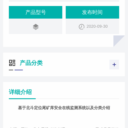
的，用以堆存金属或非金属矿山进行矿石选别后排出
尾矿或其他工业废渣的场所，是一个具有高势能的人
产品型号
发布时间
造
2020-09-30
产品分类
详细介绍
基于北斗定位尾矿库安全在线监测系统以及分类介绍