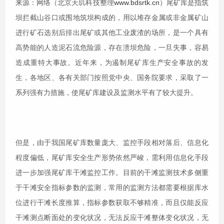
来源：网络（北京天玑科技整理
www.bdsrtk.cn
）尾矿库是指筑
坝拦截山谷口或围地筑坝构成的，用以堆存金属或非金属矿山
进行矿石选别后排出尾矿或其他工业废渣的场所，是一个具有
高势能的人造泥石流危险源，存在溃坝危险，一旦失事，容易
造成重特大事故。近年来，为遏制尾矿库生产安全事故的发
生，各地区、各有关部门按照党中央、国务院要求，采取了一
系列强有力措施，使尾矿库建设及监测水平有了较大提升。
但是，由于我国尾矿库数量庞大、监控手段相对落后、信息化
程度偏低，尾矿库安全生产形势依然严峻，需利用信息化手段
进一步加强尾矿库干滩监控工作。目前的干滩监测技术多侧重
于干滩安全指标参数的监测，常用的监测方法都需要根据库水
位进行干滩长度推算，指标参数获取不够精准，而且仅能反应
干滩测点断面处的变化状况，无法反应干滩整体变化状况，无