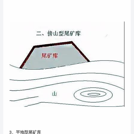
3、平地型尾矿库