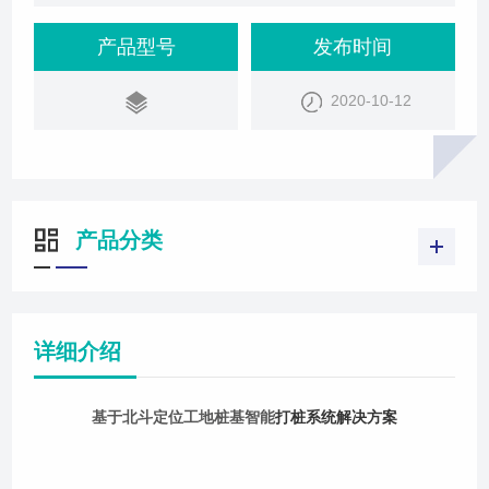
要组成部分。打桩施工工艺及技术的优劣直接影响到
桩基质量，进而影响整体工程的质量。目前，传统打
产品型号
发布时间
桩的方式是通过使用
2020-10-12
产品分类
详细介绍
基于北斗定位工地桩基智能
打桩系统
解决方案