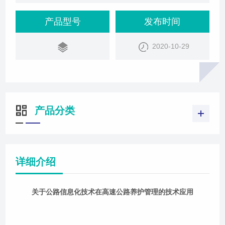
了人们的出行及运输。然而要想使得高速公路更好的
服务于人们，还必须要给其必要的养护管理。同时，
产品型号
发布时间
在科技不断进步的背景下，高速公路
2020-10-29
产品分类
详细介绍
关于公路信息化技术在高速公路养护管理的技术应用