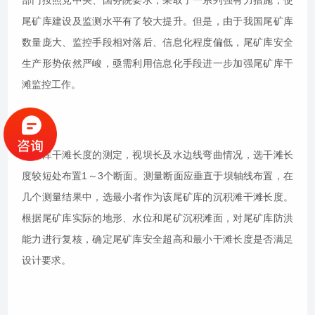
部门按照党中央、国务院要求，采取了一系列强有力措施，使
尾矿库建设及监测水平有了较大提升。但是，由于我国尾矿库
数量庞大、监控手段相对落后、信息化程度偏低，尾矿库安全
生产形势依然严峻，亟需利用信息化手段进一步加强尾矿库干
滩监控工作。
尾矿库干滩长度的测定，视坝长及水边线弯曲情况，选干滩长
度较短处布置1～3个断面。测量断面应垂直于坝轴线布置，在
几个测量结果中，选最小者作为该尾矿库的沉积滩干滩长度。
根据尾矿库实际的地形、水位和尾矿沉积滩面，对尾矿库防洪
能力进行复核，确定尾矿库安全超高和最小干滩长度是否满足
设计要求。