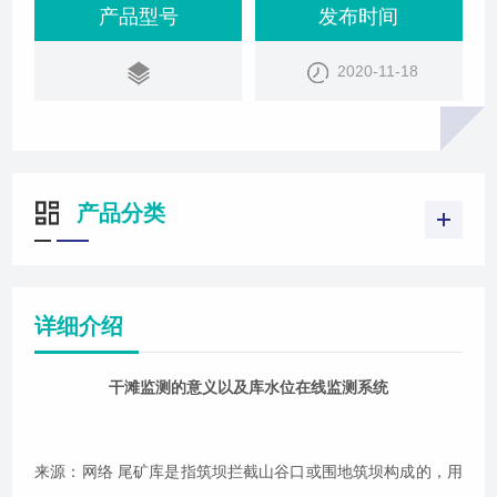
人造泥石流危险源，存在溃坝危险，一旦失事，容易
产品型号
发布时间
造成重特大事故。尾矿库的安全
2020-11-18
产品分类
详细介绍
干滩监测的意义以及库水位在线监测系统
来源：网络 尾矿库是指筑坝拦截山谷口或围地筑坝构成的，用