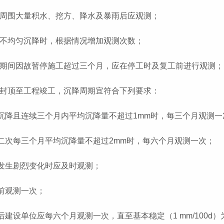
基础周围大量积水、挖方、降水及暴雨后应观测；
出现不均匀沉降时，根据情况增加观测次数；
施工期间因故暂停施工超过三个月，应在停工时及复工前进行观测；
结构封顶至工程竣工，沉降周期宜符合下列要求：
匀沉降且连续三个月内平均沉降量不超过1mm时，每三个月观测一
续二次每三个月平均沉降量不超过2mm时，每六个月观测一次；
界发生剧烈变化时应及时观测；
工前观测一次；
工后建设单位应每六个月观测一次，直至基本稳定（1 mm/100d）