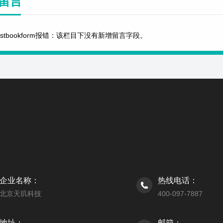
留言
estbookform报错：该栏目下没有新增留言字段。
企业名称：
热线电话：
北京天玑科技
400-097-7887
地址：
邮箱：