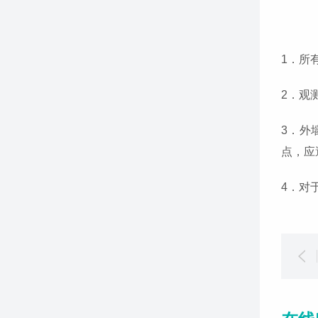
1．所
2．观
3．外
点，应
4．对