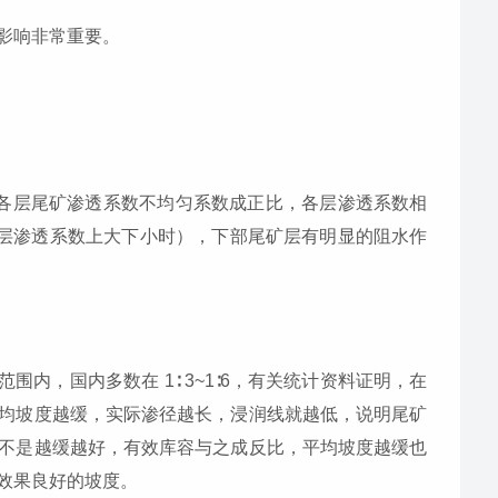
影响非常重要。
各层尾矿渗透系数不均匀系数成正比，各层渗透系数相
分层渗透系数上大下小时），下部尾矿层有明显的阻水作
 范围内，国内多数在 1∶ 3~1∶6，有关统计资料证明，在
均坡度越缓，实际渗径越长，浸润线就越低，说明尾矿
不是越缓越好，有效库容与之成反比，平均坡度越缓也
效果良好的坡度。