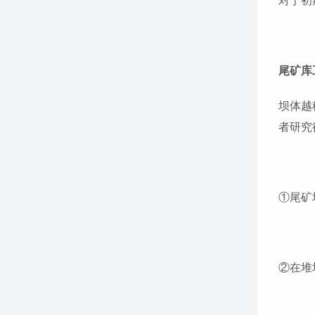
对于初
尾矿库
坝体越
者研究
①尾矿
②在堆