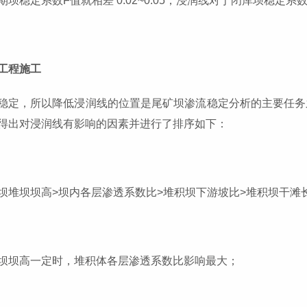
期坝稳定系数F值就相差 0.02~0.05，浸润线对于闭库坝稳
工程施工
稳定，所以降低浸润线的位置是尾矿坝渗流稳定分析的主要任务
得出对浸润线有影响的因素并进行了排序如下：
坝堆坝坝高>坝内各层渗透系数比>堆积坝下游坡比>堆积坝干滩
坝坝高一定时，堆积体各层渗透系数比影响最大；