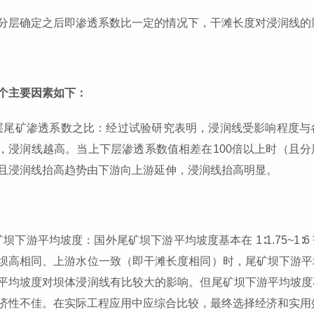
分层确定之后即渗透系数比一定的情况下，干滩长度对浸润线的
个主要因素如下：
层尾矿渗透系数之比：经过试验研究表明，浸润线受影响程度与
，浸润线越高。当上下层渗透系数值相差在100倍以上时（且
且浸润线抬高趋势由下游向上游延伸，浸润线抬高明显。
矿坝下游平均坡度：国外尾矿坝下游平均坡度基本在 1∶1.75~1∶6
坝高相同、上游水位一致（即干滩长度相同）时，尾矿坝下游平
平均坡度对坝体浸润线有比较大的影响。但尾矿坝下游平均坡度
济性不佳。在实际工程应用中应综合比较，最终选择经济和实用