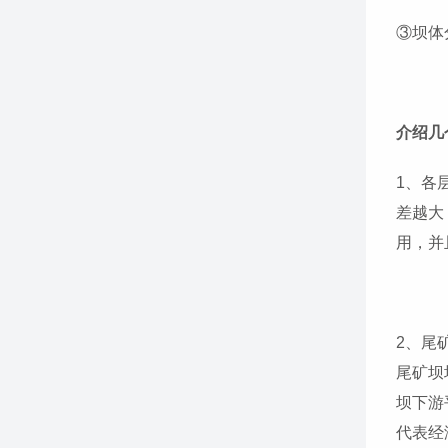
③坝体
介绍几
1、各
差越大
用，并
2、尾
尾矿坝
坝下游
代表经