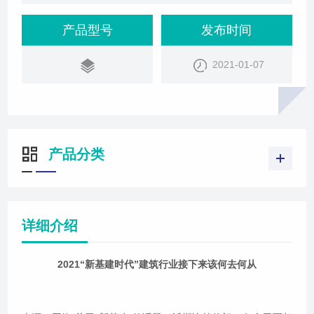
建筑行业来说，该如何与之结合，今天结合“数字
化”转型这一话题和大家做个汇报。“新基建”的概念首
产品型号
发布时间
先让我们回顾下“新基
2021-01-07
产品分类
详细介绍
2021“新基建时代”建筑行业接下来该何去何从