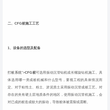
二、CFG桩施工工艺
1、设备的选型及配备
打桩系统
">
CFG桩
可选用振动沉管钻机或长螺旋钻机施工。具
体选用哪一类成桩机械和什么型号，要视工程的具体情况而
定。对于粘性土、粉土、淤泥质土采用振动沉管成桩工艺。对
存在的夹有硬土层地质条件的地区，使用振动沉管机施工，会
对已成的桩造成较大的振动，导致桩体被震裂或震断。