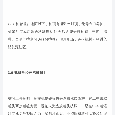
CFG桩都埋在地面以下，桩顶有湿黏土封顶，无需专门养护。
桩灌注完成后混合料龄期达14天后方能进行桩间土开挖、清
理。自然养护期间必须保护钻孔灌注现场，任何机械不得进入
钻孔灌注区。
3.9 截桩头和开挖桩间土
桩间土开挖时，挖掘机易碰撞桩头造成浅层断桩，施工中采取
桩头两次截桩方案，避免人为造成桩头破坏：一是在CFG桩灌
注完成后砼凝固之前，湿截桩即采用小挖掘机将桩头砼和钻泥