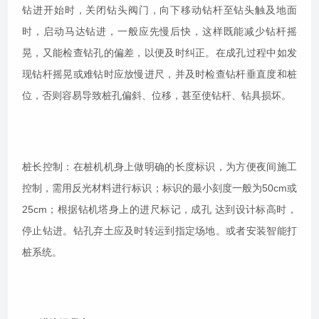
钻进开始时，关闭钻头阀门，向下移动钻杆至钻头触及地面
时，启动马达钻进，一般应先慢后快，这样既能减少钻杆摇
晃，又能检查钻孔的偏差，以便及时纠正。在成孔过程中如发
现钻杆摇晃或难钻时应放慢进尺，并及时检查钻杆垂直度和桩
位，否则容易导致桩孔偏斜、位移，甚至使钻杆、钻具损坏。
桩长控制：在桩机机身上做明确的长度标识，为方便夜间施工
控制，需用反光材料进行标识；标识的最小刻度一般为50cm或
25cm；根据钻机塔身上的进尺标记，成孔 达到设计标高时，
停止钻进。钻孔弃土应及时转运到指定场地。或者安装智能打
桩系统。