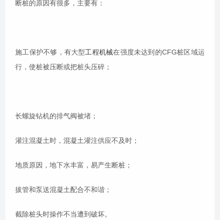
断桩的原因有很多，主要有：
施工保护不够，有大型
工程机械
在强度未达到的CFG桩区域运
行，使桩被压断或把桩头压碎；
长螺旋钻机的排气阀被堵；
灌注混凝土时，混凝土灌注供应不及时；
地质原因，地下水丰富，易产生断桩；
拔管和泵送混凝土配合不和谐；
截除桩头时操作不当遭到破坏。