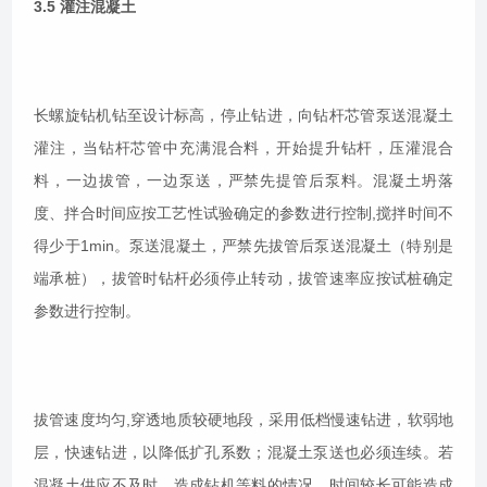
3.5 灌注混凝土
长螺旋钻机钻至设计标高，停止钻进，向钻杆芯管泵送混凝土
灌注，当钻杆芯管中充满混合料，开始提升钻杆，压灌混合
料，一边拔管，一边泵送，严禁先提管后泵料。混凝土坍落
度、拌合时间应按工艺性试验确定的参数进行控制,搅拌时间不
得少于1min。泵送混凝土，严禁先拔管后泵送混凝土（特别是
端承桩），拔管时钻杆必须停止转动，拔管速率应按试桩确定
参数进行控制。
拔管速度均匀,穿透地质较硬地段，采用低档慢速钻进，软弱地
层，快速钻进，以降低扩孔系数；混凝土泵送也必须连续。若
混凝土供应不及时，造成钻机等料的情况，时间较长可能造成