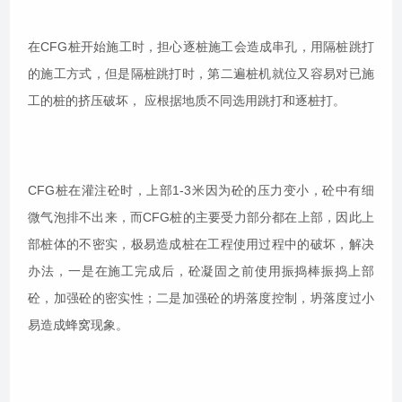
在CFG桩开始施工时，担心逐桩施工会造成串孔，用隔桩跳打
的施工方式，但是隔桩跳打时，第二遍桩机就位又容易对已施
工的桩的挤压破坏， 应根据地质不同选用跳打和逐桩打。
CFG桩在灌注砼时，上部1-3米因为砼的压力变小，砼中有细
微气泡排不出来，而CFG桩的主要受力部分都在上部，因此上
部桩体的不密实，极易造成桩在工程使用过程中的破坏，解决
办法，一是在施工完成后，砼凝固之前使用振捣棒振捣上部
砼，加强砼的密实性；二是加强砼的坍落度控制，坍落度过小
易造成蜂窝现象。