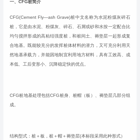
一、CFG桩简介
CFG(Cement Fly—ash Grave)桩中文名称为水泥粉煤灰碎石
桩，它是由水泥、粉煤灰、碎石、石屑或砂和水按一定配合比
均匀搅拌形成的高粘结强度桩，和桩间土、褥垫层一起形成复
合地基。既能较充分的发挥桩体材料的潜力，又可充分利用天
然地基承载力，并能因地制宜利用地方材料，具有工效高、成
本低、工后变形小、沉降稳定快的优点。
CFG桩地基处理包括CFG桩身、桩帽（板）、褥垫层几部分组
成。
结构型式：桩＋板，桩＋帽＋褥垫层(本标段采用此种形式）