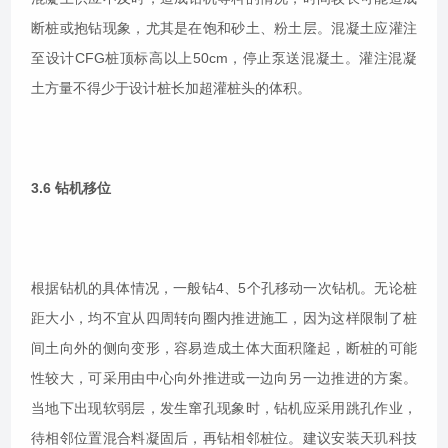
断桩或抱钻现象，尤其是在饱和砂土、粉土层。混凝土应灌注
至设计CFG桩顶标高以上50cm，停止泵送混凝土。灌注混凝
土方量不得少于设计桩长加超灌桩头的体积。
3.6 钻机移位
根据钻机的具体情况，一般钻4、5个孔移动一次钻机。无论桩
距大小，均不宜从四周转向圈内推进施工，因为这样限制了桩
间土向外的侧向变形，容易造成土体大面积隆起，断桩的可能
性较大，可采用由中心向外推进或一边向另一边推进的方案。
当地下出现软弱层，发生窜孔现象时，钻机应采用跳孔作业，
待相邻位置混合料凝固后，再钻相邻桩位。建议安装天玑科技