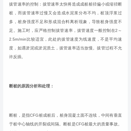
拔管速率的控制：拔管速率太快将造成成桩桩径偏小或缩径断
桩，而拔管速率过慢又会造成水泥浆分布不均，桩顶浮浆过
多，桩身强度不足和形成混合料离析现象，导致桩身强度不
足。施工时，应严格控制拔管速率，拔管速度一般控制在2～
2.5m/min比较适宜，此处的拔管速度为线速度，不是平均速
度，如遇淤泥或淤泥质土，拔管速率适当放慢。拔管过程不允
许反插。
断桩的原因分析和处理：
断桩，是指CFG桩成桩后，桩身混凝土面不连续，中间有垂直
于桩中心轴线的开裂或间隔。断桩是CFG桩最大的质量事故。