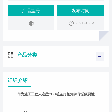
粉煤灰、碎石、石屑或砂和水按一定配合比均匀搅拌
形成的高粘结强度桩，和桩间土、褥垫层一起形成复
产品型号
发布时间
合地
2021-01-13
产品分类
详细介绍
作为施工工程人这些CFG桩基打桩知识你必须要懂