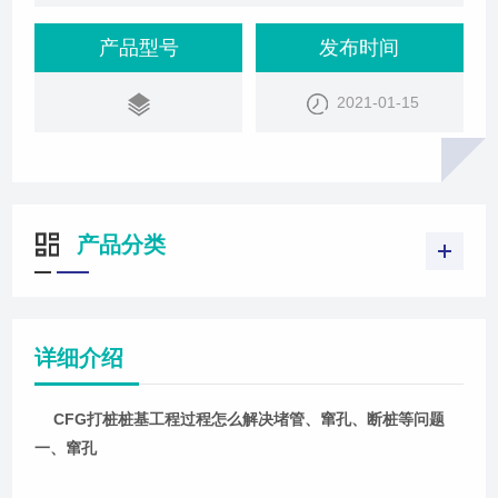
突然大幅度下降甚至将前一根桩的混凝土钻出，更有
可能使下一根CFG桩灌注困难。在饱和细砂层、粉砂
产品型号
发布时间
层中施工常遇窜孔现象。在一
2021-01-15
产品分类
详细介绍
CFG打桩桩基工程过程怎么解决堵管、窜孔、断桩等问题
一、窜孔