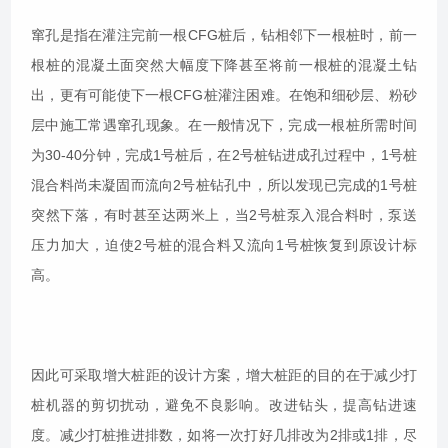
窜孔是指在灌注完前一根CFG桩后，钻相邻下一根桩时，前一
根桩的混凝土面突然大幅度下降甚至将前一根桩的混凝土钻
出，更有可能使下一根CFG桩灌注困难。在饱和细砂层、粉砂
层中施工常遇窜孔现象。在一般情况下，完成一根桩所需时间
为30-40分钟，完成1号桩后，在2号桩钻进成孔过程中，1号桩
混合料尚未凝固而流向2号桩钻孔中，所以发现已完成的1号桩
突然下落，有时甚至达两米上，当2号桩泵入混合料时，泵送
压力加大，迫使2号桩的混合料又流向1号桩恢复到原设计标
高。
因此可采取增大桩距的设计方案，增大桩距的目的在于减少打
桩机器的剪切扰动，避免不良影响。改进钻头，提高钻进速
度。减少打桩推进排数，如将一次打好几排改为2排或1排，尽