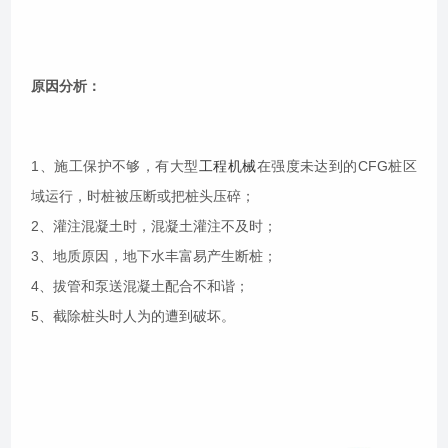
原因分析：
1、施工保护不够，有大型
工程机械
在强度未达到的CFG桩区
域运行，时桩被压断或把桩头压碎；
2、灌注混凝土时，混凝土灌注不及时；
3、地质原因，地下水丰富易产生断桩；
4、拔管和泵送混凝土配合不和谐；
5、截除桩头时人为的遭到破坏。