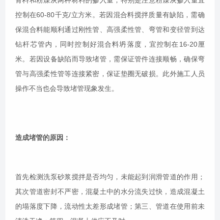
骨料和粉煤灰两种材料的掺入量，特别是注意粉煤灰掺入量宜
控制在60-80千克/立方米。若因混合料搅拌质量有缺陷，需确
保混合料能顺利通过刚性管、高强柔性管、弯管和变径管到达
钻杆芯管内，同时控制好混合料坍落度，宜控制在16-20厘
米。若因设备缺陷而导致堵管，需保证管件连接顺畅，确保弯
管与高强柔性管等连接紧密，保证垫圈无破损。此外施工人员
操作不当也会导致堵管现象发生。
造成堵管的原因：
首先检测洗泵砂浆搅拌是否均匀，未能起到润滑管道的作用；
其次管道密封不严密，混凝土中的水分流失过快，造成混凝土
的塌落度下降，流动性太差形成堵管；第三、管道在使用前未