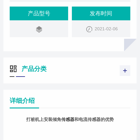
转变，工作的效率也越来越高。如打桩机、摊铺机、
平地机、挖掘机等一些常见的工程机械，为实现自动
产品型号
发布时间
控制，都需要对车体本身和执行机
2021-02-06
产品分类
详细介绍
打桩机上安装倾角
传感器
和电流传感器的优势