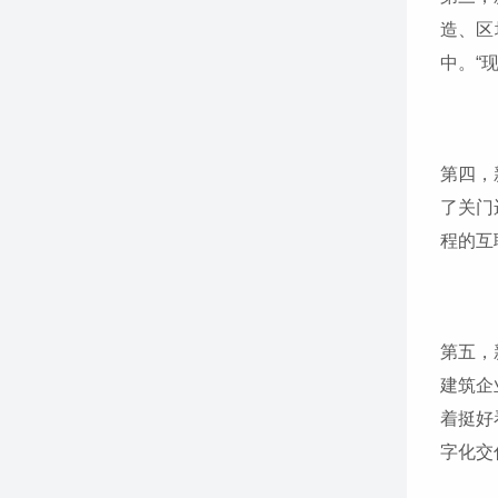
造、区
中。“
第四，
了关门
程的互
第五，
建筑企
着挺好
字化交