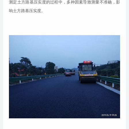
测定土方路基压实度的过程中，多种因素导致测量不准确，影
响土方路基压实度。