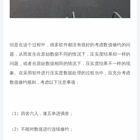
但是在这个过程中，很多软件都没有很好的考虑数值修约的问
题，从而发生在原始数据不同的情况下，压实度结果却一样的
问题，或者在原始数据相同的情况下，压实度结果不一样的现
象。在采用软件进行压实度数据处理的过程当中，应充分考虑
数值修约规则，考虑以下注意事项：
（1）四舍六入，逢五单进偶舍；
（2）不能对数值进行连续修约；