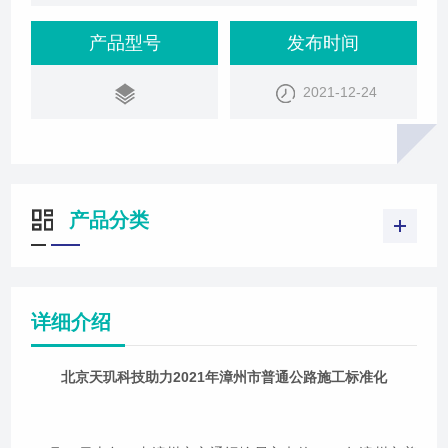
政公司东山冬古三期EPC项目成功举办。市交通运输
局、交通集团、东山县政府以及有关部门领导和在建
产品型号
发布时间
普通干线公路项目代表参加观摩会。北京天玑科技率
2021-12-24
领技术骨干全程负责现场公路施工智能化系统管理工
作。在现场，东山县副县长张荣聪代表致词，建设单
位做项目简介汇报。观摩人员在
产品分类
详细介绍
北京天玑科技助力2021年漳州市普通公路施工标准化