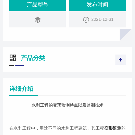
自重等等因素的影响，会产生沉降移位、水平移位、
产品型号
发布时间
倾斜移位和不规则移位等物理学移位。因此在水利工
2021-12-31
程建设过程及运行过程中就要对这些物理学移位问
题，进行实时有效的变形观测。在变形观测的监测
中，水利工程的变形监测点分为三种：一种为基准点
产品分类
详细介绍
水利工程的变形监测特点以及监测技术
在水利工程中，用途不同的水利工程建筑，其工程
变形监测
的