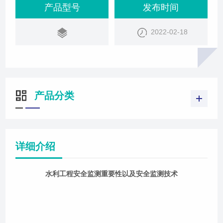
现实中，告诫我们水利工程设施的建设无小事，任何
产品型号
发布时间
一点小的疏忽都有可能造成很惨重的后果。千里之堤
2022-02-18
溃于蚁穴。相信大家都听过这个成语的故事，说的是
战国时期魏国的一位大官不仅仅擅于筑造大坝进行防
洪的工作，更重要的是他对于修好的大坝经常
产品分类
详细介绍
水利工程安全监测重要性以及安全监测技术