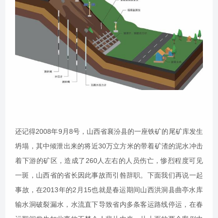
还记得2008年9月8号，山西省襄汾县的一座铁矿的尾矿库发生
坍塌，其中倾泄出来的将近30万立方米的带着矿渣的泥水冲击
着下游的矿区，造成了260人左右的人员伤亡，惨烈程度可见
一斑，山西省的省长因此事故而引咎辞职。下面我们再说一起
事故，在2013年的2月15也就是春运期间山西洪洞县曲亭水库
输水洞破裂漏水，水流直下导致省内多条客运路线停运，在春