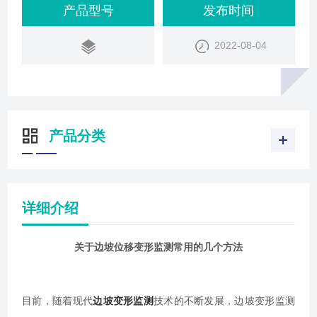
监测技术的推动下不断被投入使用。边坡变形监测也
产品型号
发布时间
由原来单一的岩土力学方法或监测数值分析方法发展
2022-08-04
到智能人工生命结合边坡变形监测、岩土力学综合边
坡变形监测方法，监测的精度在逐步的提高。边坡的
施工、管理和加固，是在建筑工程等领域中常涉
产品分类
详细介绍
关于边坡位移变形监测常用的几个方法
目前，随着现代
边坡变形监测
技术的不断发展，边坡变形监测