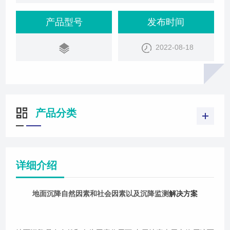
环境地质现象,是一种不可补偿的永久性环境和资源损
失。地面沉降具有生成缓慢、持续时间长、影响范围
产品型号
发布时间
广、成因机制复杂和防治难度大等特点,是一种对资源
2022-08-18
利用、环境保护、经济发展、城市建设和人民生活构
成威胁的地质灾害。地面沉降发生的原因主要有两个
方面, 即自然因素和社会因素。一、地
产品分类
详细介绍
地面沉降自然因素和社会因素以及沉降监测
解决方案