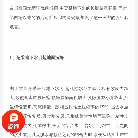
造成我国地面沉降的成因,主要是地下水的长期超量开采,同时,
第四纪以来的的活动断裂和构造沉降,加剧了这一灾害的发生和
危害。
1、超采地下水引起地面沉降
由于大量开采深层地下水,引起孔隙水压力降低和有效应力增
大,致使含水层被压缩,颗粒接触面积增大,孔隙度减小并释水,产
生弹性变形,其沉降量一般相当粘性土压缩率的15% ,当含水层
中的水压恢复后,骨架则复原,只形成暂时性地面沉降。粘性土
层孔隙度大,孔隙微小,主要含结合水,当含水层与粘性土层之间
的水头差足以克服水与颗粒之间的结合力时,水便从粘性土层中