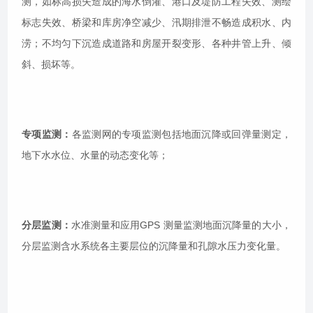
测，如标高损失造成的海水倒灌、港口及堤防工程失效、测绘
标志失效、桥梁和库房净空减少、汛期排泄不畅造成积水、内
涝；不均匀下沉造成道路和房屋开裂变形、各种井管上升、倾
斜、损坏等。
专项监测：
各监测网的专项监测包括地面沉降或回弹量测定，
地下水水位、水量的动态变化等；
分层监测：
水准测量和应用GPS 测量监测地面沉降量的大小，
分层监测含水系统各主要层位的沉降量和孔隙水压力变化量。