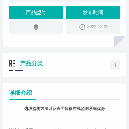
进未来的设计；对新的施工技术优越性进行评估和改
进；对不安全迹象和险情的诊断并采取措施进行加
产品型号
发布时间
固；以及验证边坡处于良好的正常状态。二是预测的
2022-12-20
需要，运用长期积累的观测资料掌握变化规律，对边
坡的未来状态作出及时有效的预报。三是法律的需
要，对由于工程事故而引起的责任和赔偿问题，监测
产品分类
详细介绍
边坡监测
方法以及表面位移在线监测系统优势