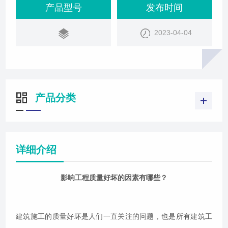
质量好坏的因素有很多，今天北京天玑科技为您介绍
产品型号
发布时间
下：影响建筑工程质量因素：造成建筑工程质量问题
2023-04-04
的因素有许许多多，一般来说有以下几个大体原因，
即人、材料、机械、方法和环境。人员因素：纵观整
个建筑施工过程，人是对工程质量造成影响的主
产品分类
详细介绍
影响工程质量好坏的因素有哪些？
建筑施工的质量好坏是人们一直关注的问题，也是所有建筑工