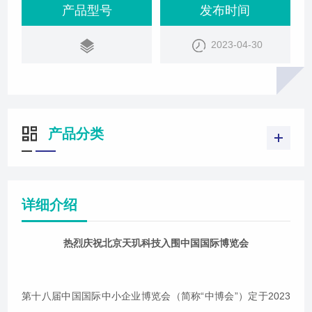
览会，到时我们将携自主研发的多款新技术产品参
产品型号
发布时间
展，同时也欢迎各位领导及新老合作伙伴莅临展台参
2023-04-30
观指导。中博会由工业和信息化部、国家市场监督管
理总局、广东省人民政府共同主办，每2年在广州举
办一届，是目前亚太地区规格最高、规模
产品分类
详细介绍
热烈庆祝北京天玑科技入围中国国际博览会
第十八届中国国际中小企业博览会（简称“中博会”）定于2023