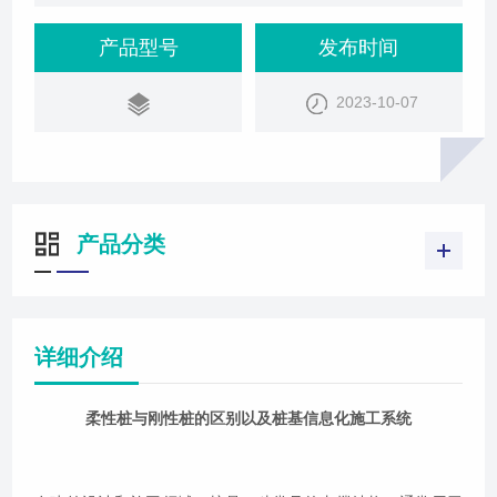
根据其设计和构造的不同分为柔性桩和刚性桩。理解
这两种桩之间的区别对于理解建筑物或结构的稳定性
产品型号
发布时间
至关重要。柔性桩柔性桩是指那些在受到外部载荷作
2023-10-07
用时，能够发生一定程度的形变的桩。这类桩通常由
一些具有高延展性的材料制成，如木材、钢筋混凝土
或者塑料。这些材料的特点是在承受压力时能够
产品分类
详细介绍
柔性桩与刚性桩的区别以及桩基信息化施工系统