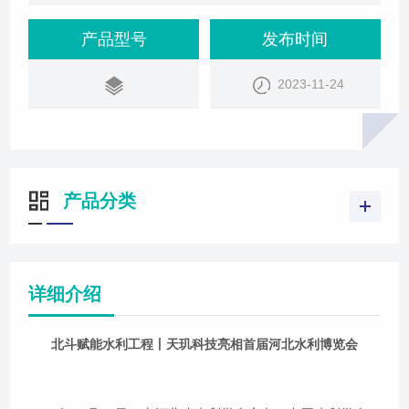
水电科学研究院、中国水资源战略研究会支持举办的
首届河北水利博览会在石家庄国际会展中心开幕。北
产品型号
发布时间
京天玑科技有限公司盛装亮相，携水利水电行业产品
2023-11-24
和解决方案亮相参会，重点展示了北斗三天线一体化
终端接收机、GNSS监测接收机、一体化数据采集
箱、北斗高精度车载监控终端等核心产
产品分类
详细介绍
北斗赋能水利工程丨天玑科技亮相首届河北水利博览会