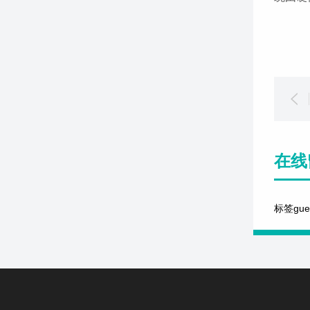
在线
标签gu