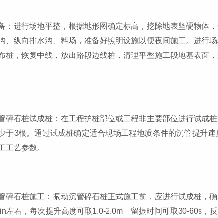
备：进行场地平整，根据地形图确定标高，挖除地表坚硬物体，
沟、纵向排水沟、料场，准备好照明设施以便夜间施工。进行场
布桩，恢复中线，放出路段边线桩，清理平整施工段地基表面，
管碎石桩试成桩：在工程护桩部位或工程非主要部位进行试成桩
少于3根。通过试成桩确定适合现场工程地质条件的沉管提升速
工工艺参数。
管碎石桩施工：振动沉管碎石桩正式施工前，应进行试成桩，确
/min左右，每次提升高度可取1.0-2.0m，留振时间可取30-60