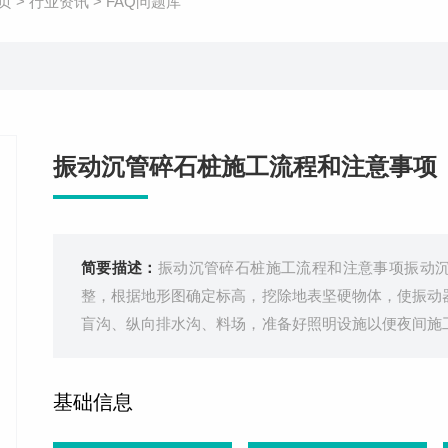
页
>
行业资讯
>
FAQ问题库
振动沉管碎石桩施工流程和注意事项
简要描述：
振动沉管碎石桩施工流程和注意事项振动
整，根据地形图确定标高，挖除地表坚硬物体，使振动
盲沟、纵向排水沟、料场，准备好照明设施以便夜间施
行清理。测量放样及布桩，恢复中线，放出路段边线
高，做好排水系统。进行施工技术交底。振
基础信息