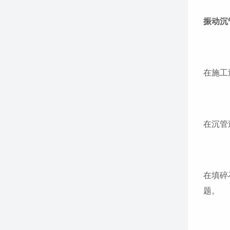
振动沉
在施工
在沉管
在填碎
题。