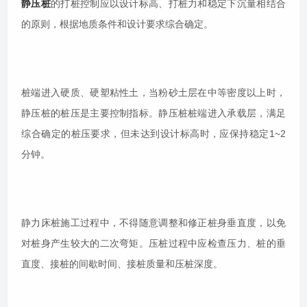
静压桩
的打桩控制应以设计标高、打桩力和稳定下沉量相结合
的原则，根据地质条件和设计要求综合确定。
桩端进入硬质、硬塑粘性土，当粉砂土层在中等密度以上时，
静压桩的桩压是主要控制指标。静压桩桩端进入承载层，满足
综合确定的桩压要求，但未达到设计标高时，应保持稳定1~2
分钟。
静力床桩施工过程中，不得随意调整和修正桩身垂直度，以免
对桩身产生较大的二次弯矩。压桩过程中应检查压力、桩的垂
直度、接桩的间歇时间、接桩质量和压桩深度。