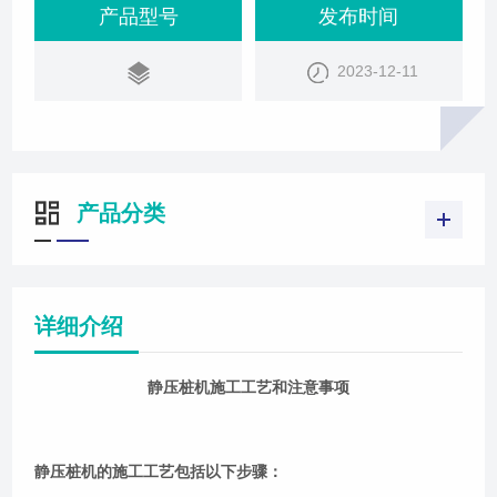
证书。清除周围及地下障碍物，场地平整，打桩机活
产品型号
发布时间
动范围内场地的地基承载力应满足打桩作业要求。检
2023-12-11
查打桩机械设备、起重机具、压力表等。压桩机安装
必须按设备说明书和有关规定程序进行。启动门架支
撑油缸，使门架微倾15度，以便插预制桩。当
产品分类
详细介绍
静压桩机施工工艺和注意事项
静压桩机的施工工艺包括以下步骤：