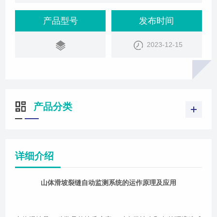
动态，北京天玑科技开发出一种山体滑坡裂缝自动监
测系统。该系统能够有效监测山体滑坡的位移变化，
产品型号
发布时间
为预防和应对山体滑坡提供科学依据。系统构成及工
2023-12-15
作原理山体滑坡裂缝自动监测系统主要由裂缝计、万
向连轴节、二级机械负放大机构、振弦、电磁线圈和
读数装置等组成。当被测结构物发生变形时，将
产品分类
详细介绍
山体滑坡裂缝自动监测系统的运作原理及应用