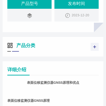
工作原理是，各GNSS监测点与参考点接收机实时接
产品型号
发布时间
收GNSS信号，并通过数据通讯网络实时发送到控制
2023-12-20
中心。控制中心服务器上的GNSS北斗数据处理软件
TJ-Cloud实时差分解算出各监测点
产品分类
详细介绍
表面位移监测仪器GNSS原理和优点
表面位移监测仪器GNSS原理