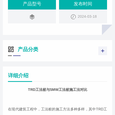
这两种工法桩进行详细对比，以探讨哪种方法更为优
产品型号
发布时间
越。首先，从施工安全性方面来看，TRD工法桩表现
2024-03-18
突出。TRD工法所使用的机械设备高度大大降低，稳
定性高，使得施工安全性显著提高。相比之下，SM
W工法桩虽然也具有一定的稳定性，但
产品分类
详细介绍
TRD工法桩与SMW工法桩施工法对比
在现代建筑工程中，工法桩的施工方法多种多样，其中TRD工