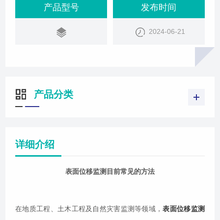
善。表面位移监测的重要性表面位移是边坡、隧道、
产品型号
发布时间
桥梁等工程结构在外部或内部因素影响下产生的变形
2024-06-21
现象。通过对表面位移的实时监测，可以及时发现结
构的异常变形，预测可能的灾害发生，为工程的安全
运行提供重要依据。表面位移监测的常见方法大地
产品分类
详细介绍
表面位移监测目前常见的方法
在地质工程、土木工程及自然灾害监测等领域，
表面位移监测