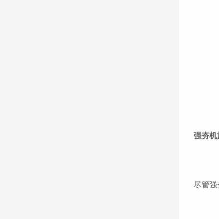
强夯机
尽管强