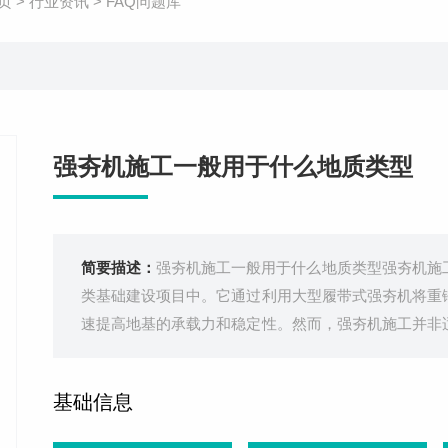
页
>
行业资讯
>
FAQ问题库
强夯机施工一般用于什么地质类型
简要描述：
强夯机施工一般用于什么地质类型强夯机施
类基础建设项目中。它通过利用大型履带式强夯机将重
速提高地基的承载力和稳定性。然而，强夯机施工并非
件进行合理选择。强夯机施工的适用性碎石土与砂土：
效地夯实土壤，减少土壤颗粒间的空隙
基础信息