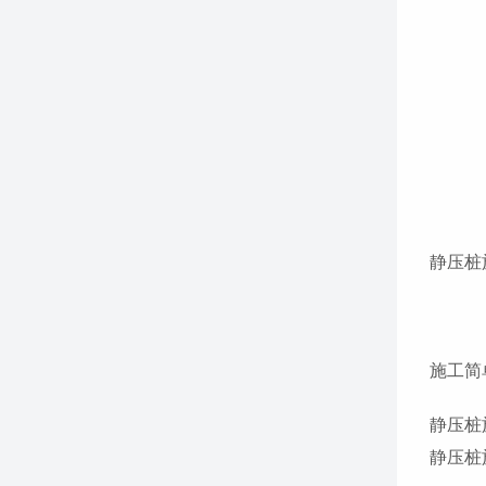
静压桩
施工简
静压桩
静压桩