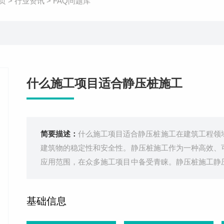
页
>
行业资讯
>
FAQ问题库
什么施工项目适合静压桩施工
简要描述：
什么施工项目适合静压桩施工在建筑工程领
建筑物的稳定性和安全性。静压桩施工作为一种高效、
应用范围，在众多施工项目中备受青睐。静压桩施工静
配重作反力，将预制桩压入土中的一种沉桩工艺。该方
够有效提高地基的承载能力，减少建筑
基础信息