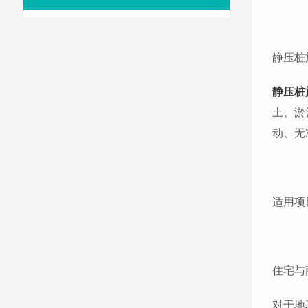
静压桩
静压桩
土、淤
动、无
适用项
住宅与
对于地