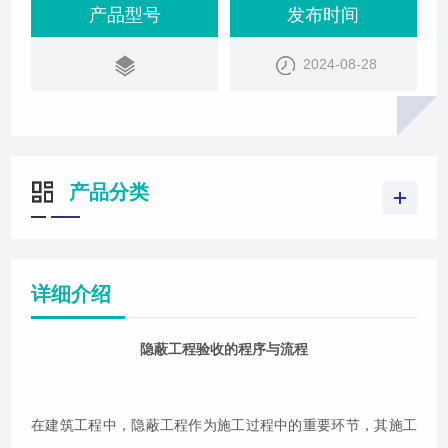
在后续施工或使用过程中将被其他部分覆盖或遮挡，
产品型号
发布时间
难以直接观察和检查。因此，隐蔽工程的验收程序与
2024-08-28
流程显得尤为重要，它直接关系到工程质量的可控性
和后期使用的安全性。隐蔽工程验收的定义与意义隐
蔽工程验收是指在施工过程中，对已完成但将被
产品分类
详细介绍
隐蔽工程验收的程序与流程
在建筑工程中，隐蔽工程作为施工过程中的重要环节，其施工