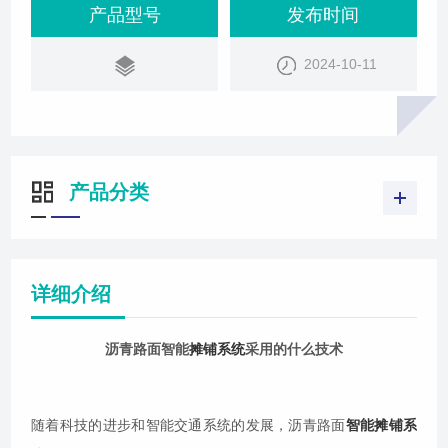
量，降低了施工成本。北斗GNSS高精度定位技术北
产品型号
发布时间
斗卫星导航系统（BDS）是中国自主研发的全球卫星
2024-10-11
导航系统，具有高精度定位、快速授时和短报文通信
等功能。在沥青路面智能摊铺系统中，北斗GNSS高
精度定位技术发挥着至关重要的作用。通
产品分类
详细介绍
沥青路面智能
摊铺系统
采用的什么技术
随着科技的进步和智能交通系统的发展，沥青路面
智能摊铺系