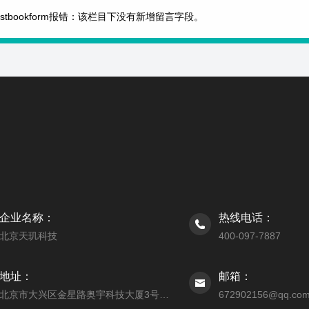
estbookform报错：该栏目下没有新增留言字段。
企业名称：
热线电话：
北京天玑科技
400-097-7887
地址：
邮箱：
北京市大兴区金星路奥宇科技大厦3号楼206室
672902156@qq.co