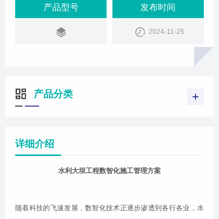
安全、质量和效率。因此，实施数智化施工管理方
产品型号
发布时间
案，对于提升水利大坝工程的整体效能具有重要意
2024-11-25
义。前期规划与设计在水利大坝工程的初期阶段，数
智化施工的需求应被充分考虑，并纳入前期规划之
中。这包括对工程目标、规模、施工难度等方面的全
面
产品分类
详细介绍
水利大坝工程数智化施工管理方案
随着科技的飞速发展，数智化技术正逐步渗透到各行各业，水