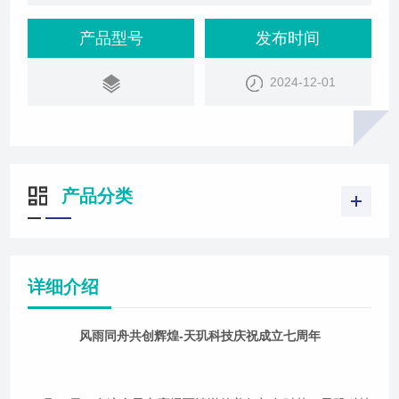
——成立七周年。七年风雨兼程，七年春华秋实，从
初创时的筚路蓝缕到如今的稳健前行，天玑科技以其
产品型号
发布时间
不懈的努力、创新的精神和卓越的成就，书写了一段
2024-12-01
段令人瞩目的辉煌篇章。致敬岁月，感恩同行在当天
庆典活动的的表彰环节中，公司总经理罗树江首先致
辞，深情回顾了公司发展历程中的每一个重
产品分类
详细介绍
风雨同舟共创辉煌-天玑科技庆祝成立七周年