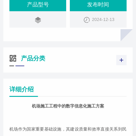
整、土方填筑、水稳铺装、沥青铺装等多个环节，每
产品型号
发布时间
一步骤都有严格的施工规范。然而，在实际操作中，
2024-12-13
由于管理疏忽、工艺复杂等原因，这些环节往往是质
量问题的多发区。为了提升机场施工质量和效率，我
们整合现有系统模块，创新性地提出了机场工程
产品分类
详细介绍
机场施工工程中的数字信息化施工方案
机场作为国家重要基础设施，其建设质量和效率直接关系到民