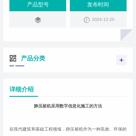
了成本并增强了施工安全性。静压桩机采用数字信息
产品型号
发布时间
化施工的方法，主要依赖于一套完整的桩机数字信息
2024-12-25
化施工系统。该系统通常由以下几个关键部分组成：
高精度定位系统：如北斗GNSS定位技术，能够实时
获取桩机设备的位置信息，实现桩位的精准定
产品分类
详细介绍
静压桩机采用数字信息化施工的方法
在现代建筑和基础工程领域，静压桩机作为一种高效、环保的