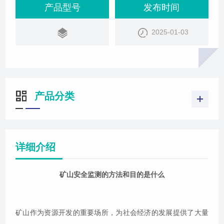
胁了矿工的生命安全和矿山的正常运营。因此，矿山
产品型号
发布时间
安全监测显得尤为重要，它不仅是预防矿山事故的有
2025-01-03
效手段，也是保障矿工安全和矿山可持续发展的关
键。矿山安全监测涵盖了多个方面，采用多种技术手
段以确保矿山作业的安全与稳定。地质监测地质监
产品分类
详细介绍
矿山安全监测的方法和目的是什么
矿山作为资源开发的重要场所，为社会经济的发展提供了大量