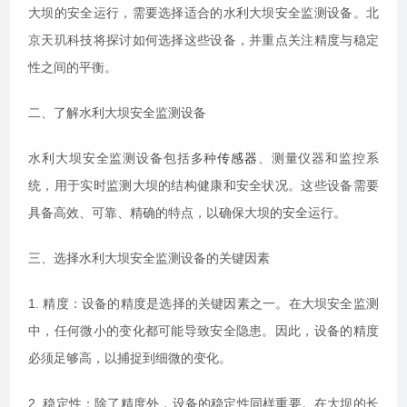
大坝的安全运行，需要选择适合的水利大坝安全监测设备。北
京天玑科技将探讨如何选择这些设备，并重点关注精度与稳定
性之间的平衡。
二、了解水利大坝安全监测设备
水利大坝安全监测设备包括多种
传感器
、测量仪器和监控系
统，用于实时监测大坝的结构健康和安全状况。这些设备需要
具备高效、可靠、精确的特点，以确保大坝的安全运行。
三、选择水利大坝安全监测设备的关键因素
1. 精度：设备的精度是选择的关键因素之一。在大坝安全监测
中，任何微小的变化都可能导致安全隐患。因此，设备的精度
必须足够高，以捕捉到细微的变化。
2. 稳定性：除了精度外，设备的稳定性同样重要。在大坝的长