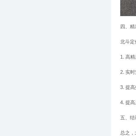
四、精
北斗定
1. 
2. 
3. 
4. 
五、结
总之，