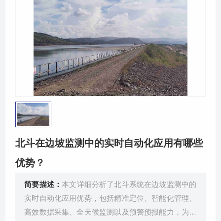
关于我们
北斗在边坡监测中的实时自动化应用有哪些
优势？
简要描述：
本文详细分析了北斗系统在边坡监测中的
实时自动化应用优势，包括精准定位、智能化管理、
高效数据采集、全天候监测以及预警预报能力，为相