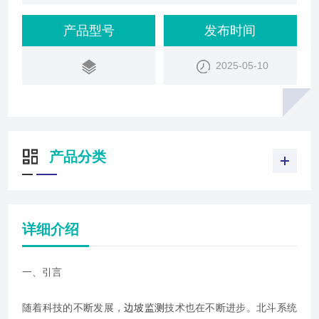
关领域提供前沿技术参考。
产品型号
发布时间
2025-05-10
产品分类
详细介绍
一、引言
随着科技的不断发展，
边坡监测
技术也在不断进步。北斗系统