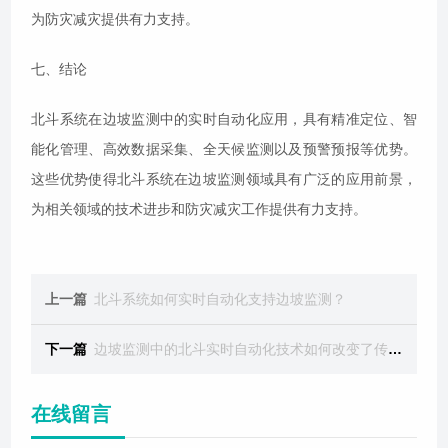
为防灾减灾提供有力支持。
七、结论
北斗系统在边坡监测中的实时自动化应用，具有精准定位、智
能化管理、高效数据采集、全天候监测以及预警预报等优势。
这些优势使得北斗系统在边坡监测领域具有广泛的应用前景，
为相关领域的技术进步和防灾减灾工作提供有力支持。
上一篇
北斗系统如何实时自动化支持边坡监测？
下一篇
边坡监测中的北斗实时自动化技术如何改变了传统方式？
在线留言