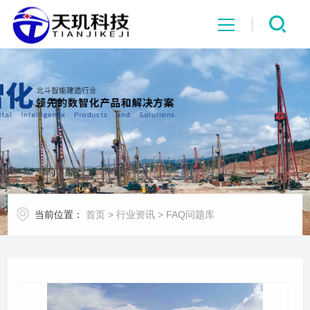
网站首页
系统中心
解决方案
项目案例
当前位置：
首页
>
行业资讯
>
FAQ问题库
产品中心
行业资讯