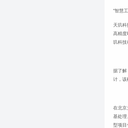
“智慧
天玑科
高精度
玑科技
据了解
计，该
在北京
基处理
型项目