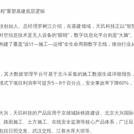
工程”重塑基建底层逻辑
技创始人、总经理罗树江介绍，在基建领域，天玑科技正以“智
时空信息技术是无人设备的“眼睛”，数字信息化平台则是“大脑”
构建了覆盖“设计—施工—运维”全生命周期数字主线，推动行业从“
，其大数据管理平台可基于北斗采集的施工数据生成详细报告
模式下项目利润率可提升5～8个百分点，安全事故率下降60%，
大兴，天玑科技的产品应用于京雄城际铁路建设、北京大兴国际
、路面施工、土方施工、在线安全监测等核心产品体系，广泛应
包括日照交发、武汉交投、江巷水库大坝等。