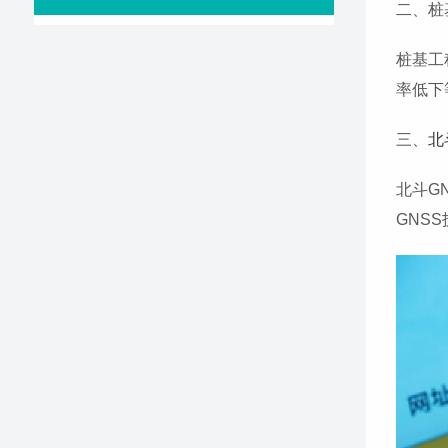
二、桩
桩基工
率低下
三、
北
北斗G
GNS