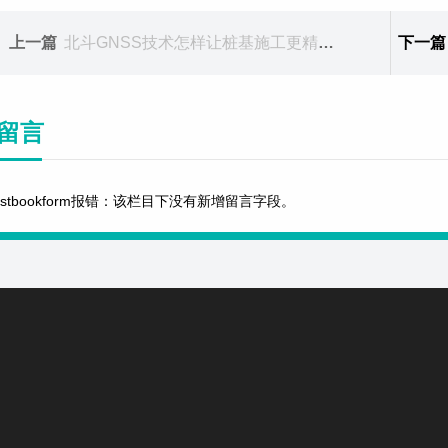
上一篇
北斗GNSS技术怎样让桩基施工更精准更智能？
下一篇
留言
estbookform报错：该栏目下没有新增留言字段。