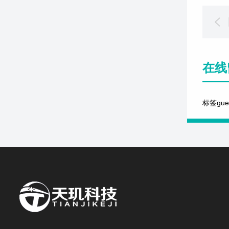
在线
标签gu