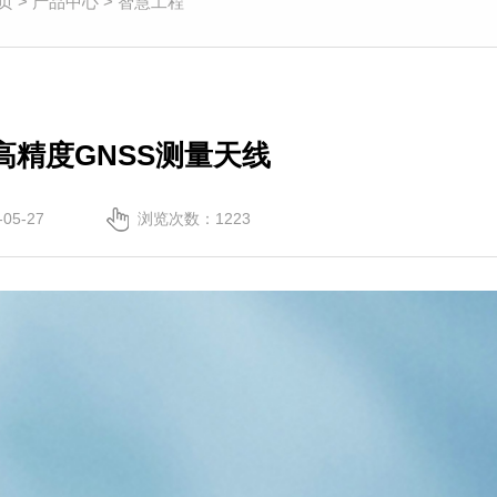
页
>
产品中心
>
智慧工程
2A高精度GNSS测量天线
05-27
浏览次数：
1223