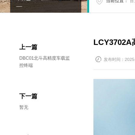
当前位置：
首
LCY370
上一篇
DBC01北斗高精度车载监
发布时间：2025-
控终端
下一篇
暂无